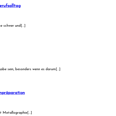
erufsalltag
ße schwer und[…]
gabe sein, besonders wenn es darum[…]
enpräparation
mit Metallographie[…]